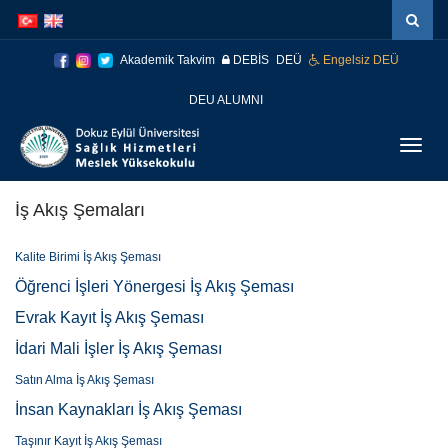
İçeriğe
Navigasyona
atla
atla
Akademik Takvim
DEBİS
DEÜ
Engelsiz DEÜ
DEU ALUMNI
Menüy
Geç
İş Akış Şemaları
Kalite Birimi İş Akış Şeması
Öğrenci İşleri Yönergesi İş Akış Şeması
Evrak Kayıt İş Akış Şeması
İdari Mali İşler İş Akış Şeması
Satın Alma İş Akış Şeması
İnsan Kaynakları İş Akış Şeması
Taşınır Kayıt İş Akış Şeması