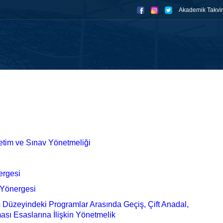
Akademik Takvi
mızda
İş Akış Şemaları
Analizler
Anketler
Eğitim
Bölümler–
etim ve Sınav Yönetmeliği
ergesi
 Yönergesi
Düzeyindeki Programlar Arasında Geçiş, Çift Anadal,
ası Esaslarına İlişkin Yönetmelik