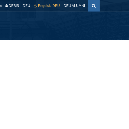
m
DEBİS
DEÜ
Engelsiz DEÜ
DEU ALUMNI
Programlar
MEDEK
Etkinlikler
İletişim
Bültenler