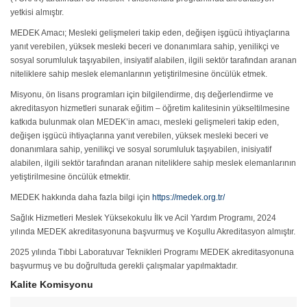
yetkisi almıştır.
MEDEK Amacı; Mesleki gelişmeleri takip eden, değişen işgücü ihtiyaçlarına
yanıt verebilen, yüksek mesleki beceri ve donanımlara sahip, yenilikçi ve
sosyal sorumluluk taşıyabilen, insiyatif alabilen, ilgili sektör tarafından aranan
niteliklere sahip meslek elemanlarının yetiştirilmesine öncülük etmek.
Misyonu, ön lisans programları için bilgilendirme, dış değerlendirme ve
akreditasyon hizmetleri sunarak eğitim – öğretim kalitesinin yükseltilmesine
katkıda bulunmak olan MEDEK’in amacı, mesleki gelişmeleri takip eden,
değişen işgücü ihtiyaçlarına yanıt verebilen, yüksek mesleki beceri ve
donanımlara sahip, yenilikçi ve sosyal sorumluluk taşıyabilen, inisiyatif
alabilen, ilgili sektör tarafından aranan niteliklere sahip meslek elemanlarının
yetiştirilmesine öncülük etmektir.
MEDEK hakkında daha fazla bilgi için
https://medek.org.tr/
Sağlık Hizmetleri Meslek Yüksekokulu İlk ve Acil Yardım Programı, 2024
yılında MEDEK akreditasyonuna başvurmuş ve Koşullu Akreditasyon almıştır.
2025 yılında Tıbbi Laboratuvar Teknikleri Programı MEDEK akreditasyonuna
başvurmuş ve bu doğrultuda gerekli çalışmalar yapılmaktadır.
Kalite Komisyonu