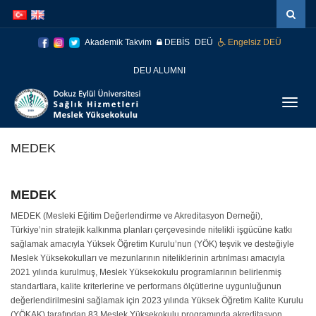
İçeriğe
Navigasyona
atla
atla
Akademik Takvim
DEBİS
DEÜ
Engelsiz DEÜ
DEU ALUMNI
Menüy
Geç
MEDEK
MEDEK
MEDEK (Mesleki Eğitim Değerlendirme ve Akreditasyon Derneği),
Türkiye’nin stratejik kalkınma planları çerçevesinde nitelikli işgücüne katkı
sağlamak amacıyla Yüksek Öğretim Kurulu’nun (YÖK) teşvik ve desteğiyle
Meslek Yüksekokulları ve mezunlarının niteliklerinin artırılması amacıyla
2021 yılında kurulmuş, Meslek Yüksekokulu programlarının belirlenmiş
standartlara, kalite kriterlerine ve performans ölçütlerine uygunluğunun
değerlendirilmesini sağlamak için 2023 yılında Yüksek Öğretim Kalite Kurulu
(YÖKAK) tarafından 83 Meslek Yüksekokulu programında akreditasyon